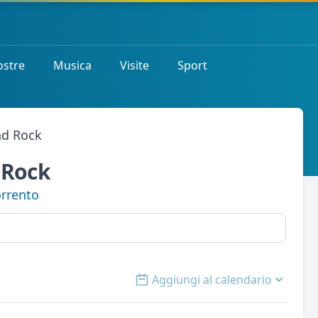
stre
Musica
Visite
Sport
nd Rock
 Rock
rrento
Aggiungi al calendario
Open options