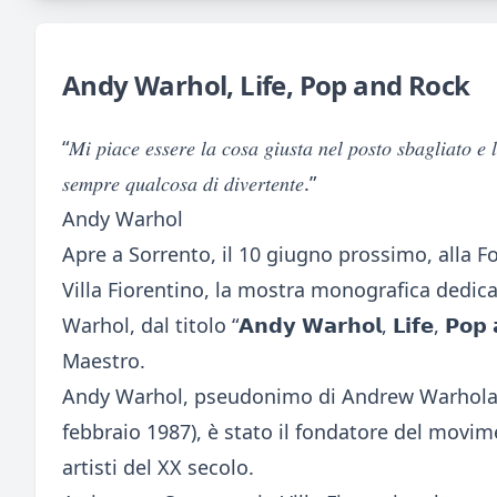
Andy Warhol, Life, Pop and Rock
“𝑀𝑖 𝑝𝑖𝑎𝑐𝑒 𝑒𝑠𝑠𝑒𝑟𝑒 𝑙𝑎 𝑐𝑜𝑠𝑎 𝑔𝑖𝑢𝑠𝑡𝑎 𝑛𝑒𝑙 𝑝𝑜𝑠𝑡𝑜 𝑠𝑏𝑎𝑔𝑙𝑖𝑎𝑡𝑜 𝑒 
𝑠𝑒𝑚𝑝𝑟𝑒 𝑞𝑢𝑎𝑙𝑐𝑜𝑠𝑎 𝑑𝑖 𝑑𝑖𝑣𝑒𝑟𝑡𝑒𝑛𝑡𝑒.”
Andy Warhol
Apre a Sorrento, il 10 giugno prossimo, alla F
Villa Fiorentino, la mostra monografica dedic
Warhol, dal titolo “𝗔𝗻𝗱𝘆 𝗪𝗮𝗿𝗵𝗼𝗹, 𝗟𝗶𝗳𝗲, 𝗣
Maestro.
Andy Warhol, pseudonimo di Andrew Warhola Jr
febbraio 1987), è stato il fondatore del movim
artisti del XX secolo.