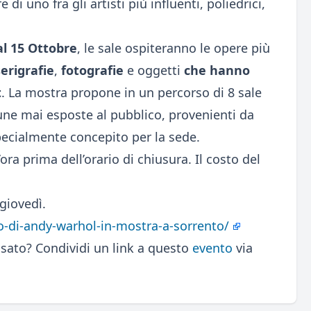
 di uno fra gli artisti più influenti, poliedrici,
al 15 Ottobre
, le sale ospiteranno le opere più
serigrafie
,
fotografie
e oggetti
che hanno
t
. La mostra propone in un percorso di 8 sale
une mai esposte al pubblico, provenienti da
pecialmente concepito per la sede.
ra prima dell’orario di chiusura. Il costo del
 giovedì.
o-di-andy-warhol-in-mostra-a-sorrento/
sato? Condividi un link a questo
evento
via