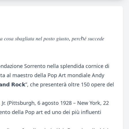
𝑎 𝑐𝑜𝑠𝑎 𝑠𝑏𝑎𝑔𝑙𝑖𝑎𝑡𝑎 𝑛𝑒𝑙 𝑝𝑜𝑠𝑡𝑜 𝑔𝑖𝑢𝑠𝑡𝑜, 𝑝𝑒𝑟𝑐ℎ𝑒́ 𝑠𝑢𝑐𝑐𝑒𝑑𝑒
ondazione Sorrento nella splendida cornice di
ata al maestro della Pop Art mondiale Andy
𝗼𝗽 𝗮𝗻𝗱 𝗥𝗼𝗰𝗸”, che presenterà oltre 150 opere del
. (Pittsburgh, 6 agosto 1928 – New York, 22
ento della Pop art ed uno dei più influenti