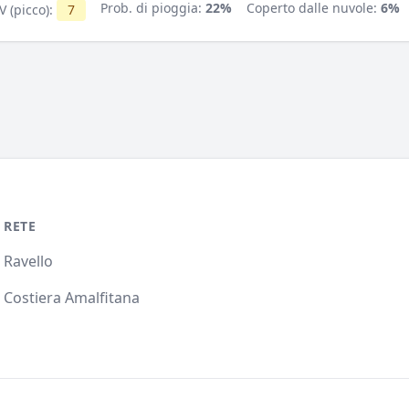
Prob. di pioggia:
22%
Coperto dalle nuvole:
6%
V (picco):
7
RETE
Ravello
Costiera Amalfitana