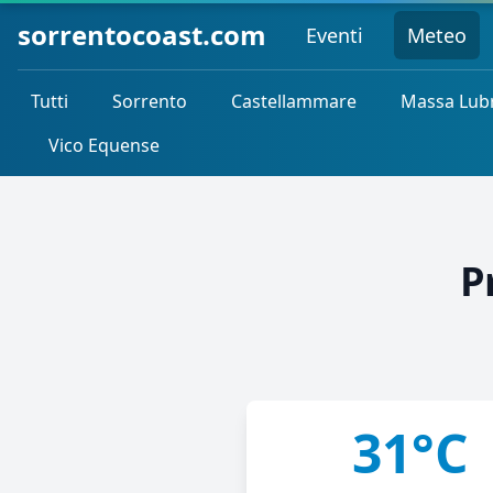
sorrentocoast.com
Eventi
Meteo
Tutti
Sorrento
Castellammare
Massa Lub
Vico Equense
P
31°C